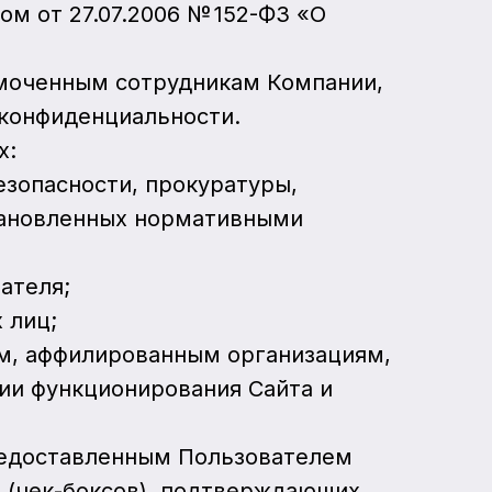
м от 27.07.2006 № 152-ФЗ «О
омоченным сотрудникам Компании,
конфиденциальности.
х:
езопасности, прокуратуры,
становленных нормативными
ателя;
 лиц;
ам, аффилированным организациям,
ии функционирования Сайта и
предоставленным Пользователем
 (чек-боксов), подтверждающих