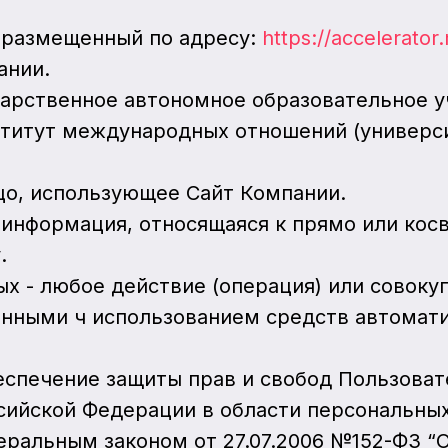
, размещенный по адресу:
https://accelerator
ании.
ударственное автономное образовательное
ститут международных отношений (универс
ицо, использующее Сайт Компании.
я информация, относящаяся к прямо или ко
.
ых - любое действие (операция) или совоку
ными ч использованием средств автоматиз
беспечение защиты прав и свобод Пользова
сийской Федерации в области персональных
еральным законом от 27.07.2006 №152-ФЗ “